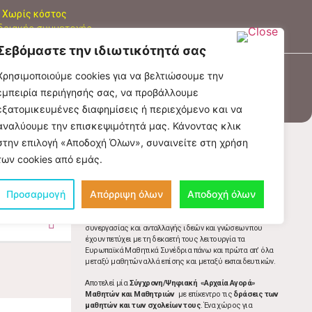
Χωρίς κόστος
δριακής συμμετοχής.
Σεβόμαστε την ιδιωτικότητά σας
Χρησιμοποιούμε cookies για να βελτιώσουμε την
α
Φόρουμ
Προηγούμενα συνέδρια
εμπειρία περιήγησής σας, να προβάλλουμε
εξατομικευμένες διαφημίσεις ή περιεχόμενο και να
αναλύουμε την επισκεψιμότητά μας. Κάνοντας κλικ
στην επιλογή «Αποδοχή Όλων», συναινείτε στη χρήση
των cookies από εμάς.
Προσαρμογή
Απόρριψη όλων
Αποδοχή όλων
«Μαθητικό Ψηφιακό Φόρουμ»
, το οποίο λειτουργεί ως
δυναμική συνέχεια και εμπέδωση της ώσμωσης,
συνεργασίας και ανταλλαγής ιδεών και γνώσεων που
έχουν πετύχει με τη δεκαετή τους λειτουργία τα
Ευρωπαϊκά Μαθητικά Συνέδρια πάνω και πρώτα απ’ όλα
μεταξύ μαθητών αλλά επίσης και μεταξύ εκπαιδευτικών.
Αποτελεί μία
Σύγχρονη/Ψηφιακή «Αρχαία Αγορά»
Μαθητών και Μαθητριών
με επίκεντρο τις
δράσεις των
μαθητών και των σχολείων τους
. Ένα χώρος για