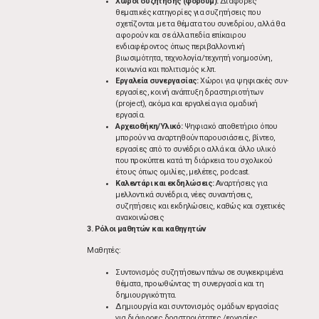
Χώροι συζήτησης (φόρουμ):
Διάφορες
θεματικές κατηγορίες για συζητήσεις που
σχετίζονται με τα θέματα του συνεδρίου, αλλά θα
αφορούν και σε άλλα πεδία επίκαιρου
ενδιαφέροντος όπως περιβαλλοντική
βιωσιμότητα, τεχνολογία/τεχνητή νοημοσύνη,
κοινωνία και πολιτισμός κ.λπ.
Εργαλεία συνεργασίας:
Χώροι για ψηφιακές συν-
εργασίες, κοινή ανάπτυξη δραστηριοτήτων
(project), ακόμα και εργαλεία για ομαδική
εργασία.
Αρχειοθήκη/Υλικό:
Ψηφιακό αποθετήριο όπου
μπορούν να αναρτηθούν παρουσιάσεις, βίντεο,
εργασίες από το συνέδριο αλλά και άλλο υλικό
που προκύπτει κατά τη διάρκεια του σχολικού
έτους όπως ομιλίες, μελέτες, podcast.
Καλεντάρι και εκδηλώσεις:
Αναρτήσεις για
μελλοντικά συνέδρια, νέες συναντήσεις,
συζητήσεις και εκδηλώσεις, καθώς και σχετικές
ανακοινώσεις
3. Ρόλοι μαθητών και καθηγητών
Μαθητές:
Συντονισμός συζητήσεων πάνω σε συγκεκριμένα
θέματα, προωθώντας τη συνεργασία και τη
δημιουργικότητα.
Δημιουργία και συντονισμός ομάδων εργασίας
για διάφορες δραστηριότητες /εργασίες