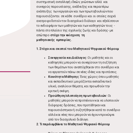
συστηματική ανταλλαγή ιδεών, γνώσεων αλλά και
συνεχούς παρουσίασης, ανάδειξης και περαιτέρω
ανάπτυξης των εργασιών και των πρωτοβουλιών που
παρουσιάζονται σε κάθε συνέδριο και οι οποίες συχνά
ανατροφοδοτούν τον διασχολικό διάλογο και εξελίσσουν
το ενδιαφέρον των μαθητών και των καθηγητών τους -
πάντα στο πλαίσιο της σχολικής ζωής και δράσης- με
απώτερο
στόχο την ενίσχυση τη
μαθησιακής εμπειρίας.
1. Στόχοι και σκοποί του Μαθητικού Ψηφιακού Φόρουμ
Συνεργασία και Διάλογος:
Οι μαθητές και οι
καθηγητές μπορούν να συνεχίσουν τη συζήτηση
των θεμάτων που αναπτύχθηκαν στο συνέδριο και
να εργαστούν πάνω σε νέες ιδέες και προτάσεις.
Κοινότητα Μάθησης
: Ένας χώρος όπου μαθητές
και εκπαιδευτικοί μοιράζονται εκπαιδευτικό
υλικό, αναλύουν θέματα, και προωθούν την
κριτική σκέψη.
Προώθηση/υλοποίηση πρωτοβουλιών:
Οι
μαθητές μπορούν να προτείνουν και να υλοποιούν
διάφορες δράσεις, που προτάθηκαν και
παρουσιάστηκαν ή συζητήθηκαν κατά το συνέδριο
αλλά και νέες που μπορούν να έχουν προκύψει
από τον διασχολικό διάλογο.
2. Τι περιλαμβάνει το Μαθητικό Ψηφιακό Φόρουμ