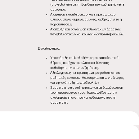
(projects), είτε με τη βοήθεια των καθηγητών είτε
αυτόνομα.
Ανάρτηση εκπαιδευτικού και ενημερωτικού
υλικού, όπως κείμενα, ομιλίες, άρθρα, βίντεο ή
παρουσιάσεις.
Ανάπτυξη και οργάνωση εθελοντικών δράσεων,
περιβαλλοντικών και κοινωνικών πρωτοβουλιών.
Εκπαιδευτικοί:
Υποστήριξη και Καθοδήγηση σε εκπαιδευτικά
θέματα, παρέχοντας υλικό και δίνοντας
καθοδήγηση για τις συζητήσεις.
Αξιολογήσεις και κριτική ανατροφοδότηση σε
μαθητικές εργασίες. Λειτουργία και ως μέντορες
για την ανάπτυξη πρωτοβουλιών.
Συμμετοχή στις συζητήσεις για τη διαμόρφωση
του περιεχομένου τους, διασφαλίζοντας την
ακαδημαϊκή ποιότητα και ενθαρρύνοντας τη
συμμετοχή.