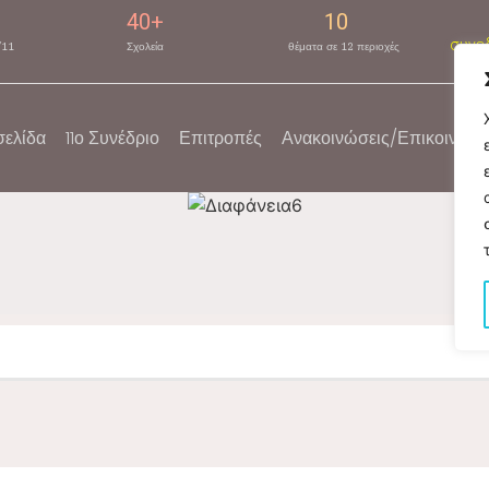
40
+
10
συνε
/11
Σχολεία
θέματα σε 12 περιοχές
σελίδα
11ο Συνέδριο
Επιτροπές
Ανακοινώσεις/Επικοινωνί